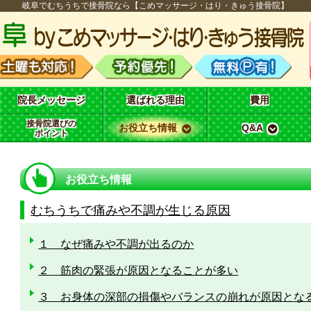
岐阜でむちうちで接骨院なら【こめマッサージ・はり・きゅう接骨院】
院長メッセージ
選ばれる理由
費用
接骨院選びの
お役立ち情報
Q&A
ポイント
お役立ち情報
むちうちで痛みや不調が生じる原因
１ なぜ痛みや不調が出るのか
２ 筋肉の緊張が原因となることが多い
３ お身体の深部の損傷やバランスの崩れが原因とな