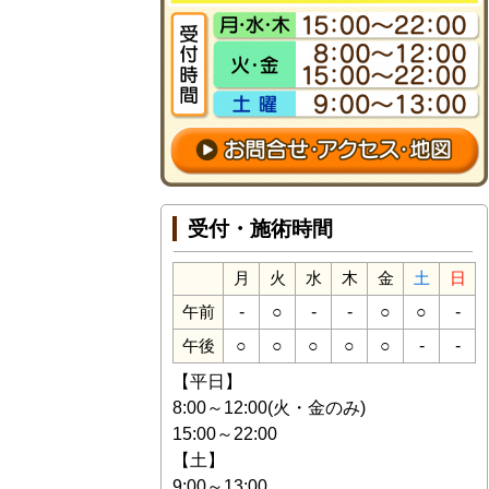
受付・施術時間
月
火
水
木
金
土
日
-
○
-
-
○
○
-
午前
○
○
○
○
○
-
-
午後
【平日】
8:00～12:00(火・金のみ)
15:00～22:00
【土】
9:00～13:00