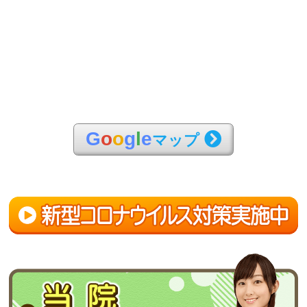
G
o
o
g
l
e
マップ